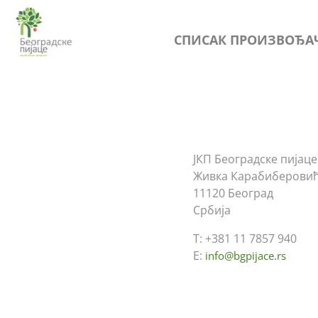
Skip
to
СПИСАК ПРОИЗВОЂА
content
ЈКП Београдске пијаце
Живка Карабиберовић
11120 Београд
Србија
Т: +381 11 7857 940
Е:
info@bgpijace.rs