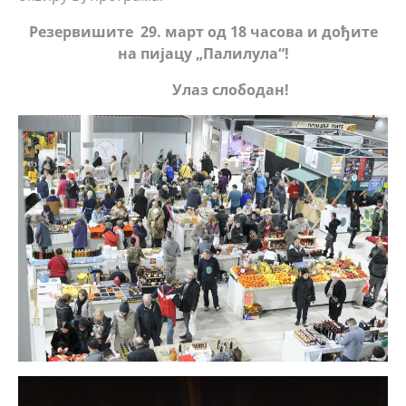
Резервишите
29. март
од 18 часова и дођите
на пијацу „Палилула“!
Улаз слободан!