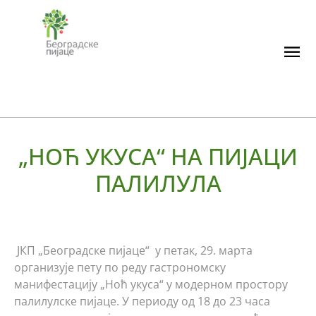
Skip
to
content
„НОЋ УКУСА“ НА ПИЈАЦИ
ПАЛИЛУЛА
ЈКП „Београдске пијаце“ у петак, 29. марта
организује пету по реду гастрономску
манифестацију „Ноћ укуса“ у модерном простору
палилулске пијаце. У периоду од 18 до 23 часа