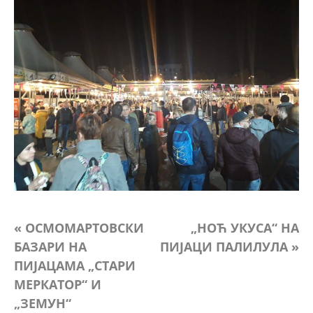
Кретање
« OСМОМАРТОВСКИ
„НОЋ УКУСА“ НА
БАЗАРИ НА
ПИЈАЦИ ПАЛИЛУЛА »
чланка
ПИЈАЦАМА „СТАРИ
МЕРКАТОР“ И
„ЗЕМУН“