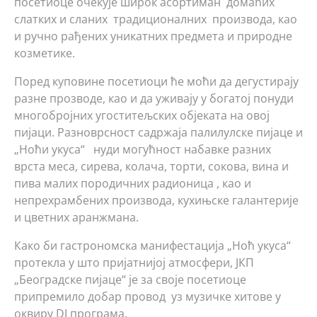
посетиоце очекује широк асортиман домаћих
слатких и сланих традиционалних производа, као
и ручно рађених уникатних предмета и природне
козметике.
Поред куповине посетиоци ће моћи да дегустирају
разне прозводе, као и да уживају у богатој понуди
многобројних угоститељских објеката на овој
пијаци. Разноврсност садржаја палилулске пијаце и
„Ноћи укуса“ нуди могућност набавке разних
врста меса, сирева, колача, торти, сокова, вина и
пива малих породичних радионица , као и
непрехрамбених производа, кухињске галантерије
и цветних аранжмана.
Како би гастрономска манифестација „Ноћ укуса“
протекла у што пријатнијој атмосфери, ЈКП
„Београдске пијаце“ је за своје посетиоце
припремило добар провод уз музичке хитове у
оквиру DJ програма.