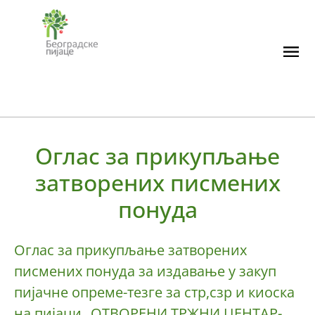
Skip
to
content
Оглас за прикупљање
затворених писмених
понуда
Оглас за прикупљање затворених
писмених понуда за издавање у закуп
пијачне опреме-тезге за стр,сзр и киоска
на пијаци „ОТВОРЕНИ ТРЖНИ ЦЕНТАР-