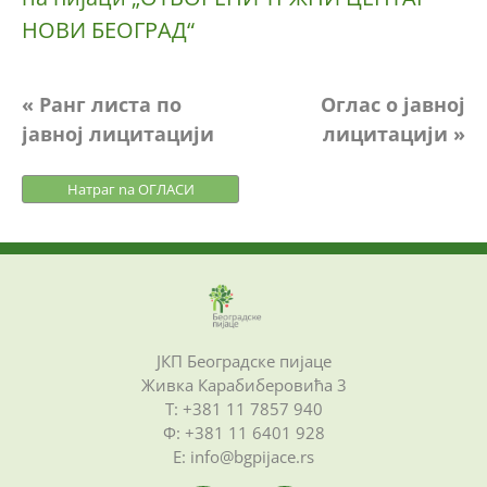
НОВИ БЕОГРАД“
Кретање
« Ранг листа по
Оглас о јавној
јавној лицитацији
лицитацији »
чланка
Натраг na ОГЛАСИ
ЈКП Београдске пијаце
Живка Карабиберовића 3
Т: +381 11 7857 940
Ф: +381 11 6401 928
Е: info@bgpijace.rs